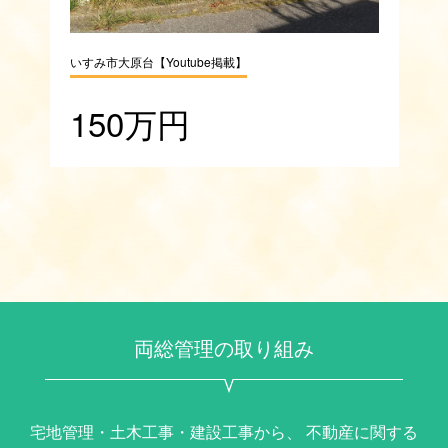
いすみ市大原台【Youtube掲載】
山
150万円
両総管理の取り組み
宅地管理・土木工事・建設工事から、
不動産に関する