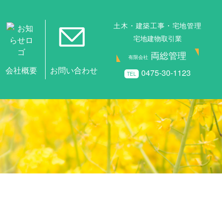
土木・建築工事・宅地管理
宅地建物取引業
両総管理
有限会社
0475-30-1123
TEL