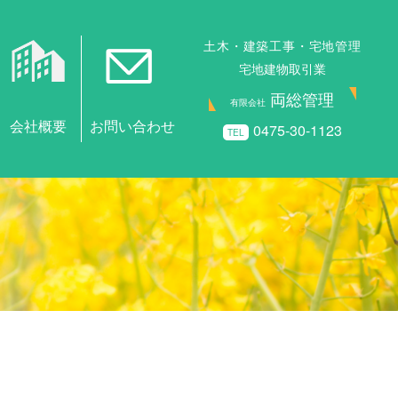
土木・建築工事・宅地管理
宅地建物取引業
両総管理
有限会社
0475-30-1123
TEL