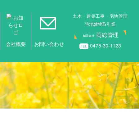
土木・建築工事・宅地管理
宅地建物取引業
両総管理
有限会社
0475-30-1123
TEL