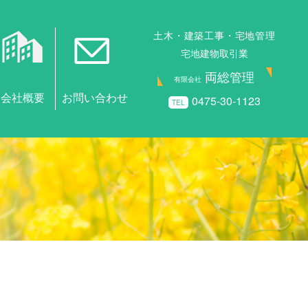
土木・建築工事・宅地管理
宅地建物取引業
両総管理
有限会社
0475-30-1123
TEL