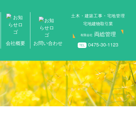
土木・建築工事・宅地管理
宅地建物取引業
両総管理
有限会社
0475-30-1123
TEL