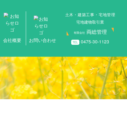
土木・建築工事・宅地管理
宅地建物取引業
両総管理
有限会社
0475-30-1123
TEL