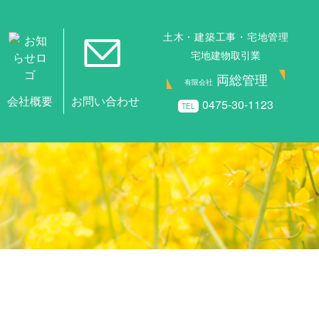
土木・建築工事・宅地管理
宅地建物取引業
両総管理
有限会社
0475-30-1123
TEL